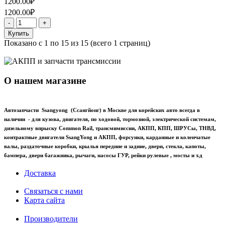
1200.00₽
1200.00₽
-
+
Купить
Показано с 1 по 15 из 15 (всего 1 страниц)
О нашем магазине
Автозапчасти Ssangyong (Ссангйонг) в Москве для корейских авто всегда в
наличии - для кузова, двигателя, по ходовой, тормозной, электрической системам,
дизельному впрыску Common Rail, трансмимиссии, АКПП, КПП, ШРУСы, ТНВД,
контрактные двигатели SsangYong и АКПП, форсунки, карданные и коленчатые
валы, раздаточные коробки, крылья передние и задние, двери, стекла, капоты,
бампера, двери багажника, рычаги, насосы ГУР, рейки рулевые , мосты и т.д
Доставка
Связаться с нами
Карта сайта
Производители