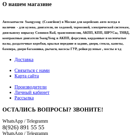
О нашем магазине
Автозапчасти Ssangyong (Ссангйонг) в Москве для корейских авто всегда в
наличии - для кузова, двигателя, по ходовой, тормозной, электрической системам,
дизельному впрыску Common Rail, трансмимиссии, АКПП, КПП, ШРУСы, ТНВД,
контрактные двигатели SsangYong и АКПП, форсунки, карданные и коленчатые
валы, раздаточные коробки, крылья передние и задние, двери, стекла, капоты,
бампера, двери багажника, рычаги, насосы ГУР, рейки рулевые , мосты и т.д
Доставка
Связаться с нами
Карта сайта
Производители
Личный кабинет
Рассылка
ОСТАЛИСЬ ВОПРОСЫ? ЗВОНИТЕ!
WhatsApp / Telegramm
8(926) 891 55 55
WhatsApp / Telegramm